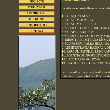
Facultatea noastră dispune de acordu
1. S.C. AQUATIM S.A.
2. S.C. SPUMOTIM S.A.
3. S.C. STEM CELLS SRL
4. SPITALUL CLINIC JUDEŢEAN
5. S.C. APE BANAT S.A.
6. SPITALUL DE COPII TIMIŞOAR
7. DIRECŢIA JUDEŢEANĂ DE SĂ
8. SC APA SERV VALEA JIULUI SA
9. ADMINISTRAȚIA BAZINALĂ D
10. PARCUL NATURAL LUNCA M
11. AGENȚIA DE PROTECȚIA MED
12. LACTITALIA SRL IZVIN
13. STAȚIUNEA DE CERCETARE
Pentru a afla cum puteți desfășura st
didactice responsabile cu Practica de